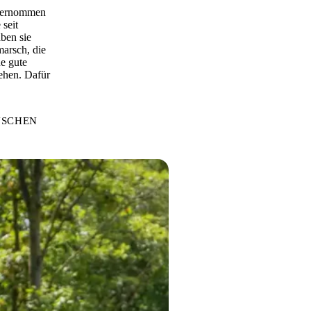
übernommen
seit
ben sie
marsch, die
ne gute
ehen. Dafür
NSCHEN