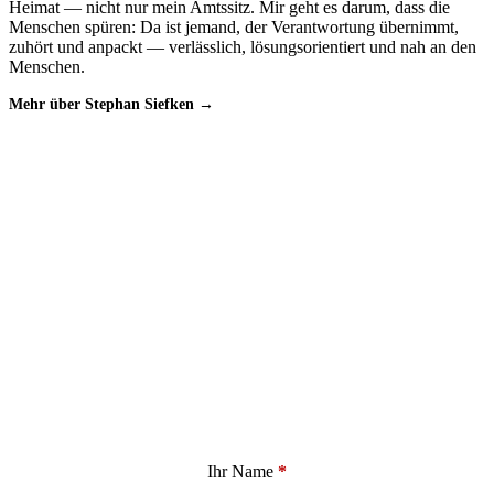
Heimat — nicht nur mein Amtssitz. Mir geht es darum, dass die
Menschen spüren: Da ist jemand, der Verantwortung übernimmt,
zuhört und anpackt — verlässlich, lösungsorientiert und nah an den
Menschen.
Mehr über Stephan Siefken →
LANDRATSWAHL · 13. SEPTEMBER 2026
Am 13. September 2026
Dafür bitte ich um Ihr Vertrauen und Ihre Stimme —
für mich als Landrat der Wesermarsch.
Sie haben Fragen, möchten mich kennenlernen oder wissen, wann
ich in Ihrem Ort bin? Schreiben Sie mir oder sprechen Sie mich an.
Abschnitt
Ihr Name
*