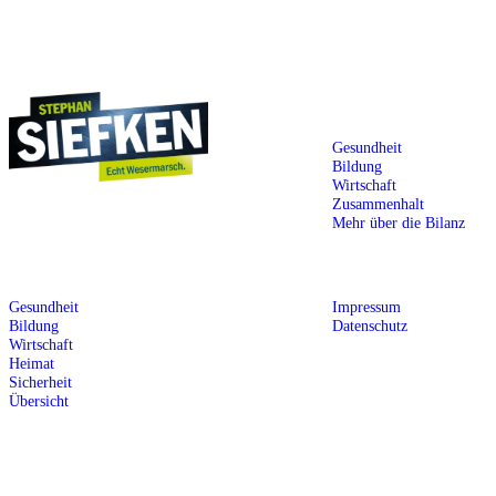
Ihr Stephan Siefken · Landrat für die Wesermarsch
BILANZ
Gesundheit
Bildung
Wirtschaft
Zusammenhalt
Landrat für die Wesermarsch

Mehr über die Bilanz
Ihr Stimme am 13. September 2026
ZIELE
RECHTLICHES
Gesundheit
Impressum
Bildung
Datenschutz
Wirtschaft
Heimat
Sicherheit
Übersicht
© 2026 Stephan Siefken